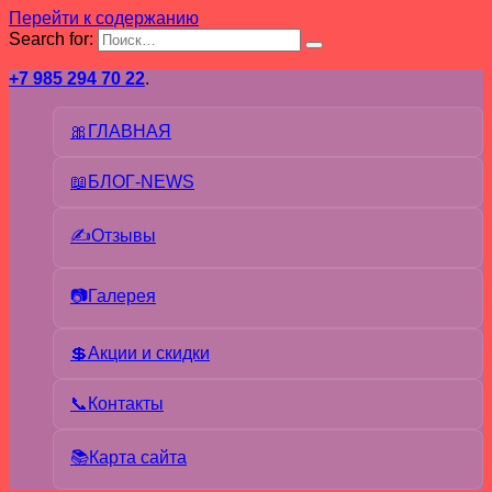
Перейти к содержанию
Search for:
+7 985 294 70 22
.
🎀ГЛАВНАЯ
📖БЛОГ-NEWS
✍Отзывы
📷Галерея
💲Акции и скидки
📞Контакты
📚Карта сайта