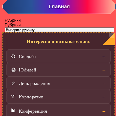
Главная
Рубрики
Рубрики
Интересно и познавательно:
Свадьба
→
💍
Юбилей
→
🎂
День рождения
→
🎉
Корпоратив
→
👔
📊
Конференция
→