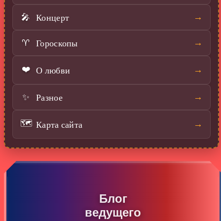
Концерт
→
🎤
Гороскопы
→
♈
❤️
О любви
→
Разное
→
✨
🗺️
Карта сайта
→
Блог
ведущего