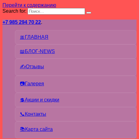
Перейти к содержанию
Search for:
+7 985 294 70 22
.
🎀ГЛАВНАЯ
📖БЛОГ-NEWS
✍Отзывы
📷Галерея
💲Акции и скидки
📞Контакты
📚Карта сайта