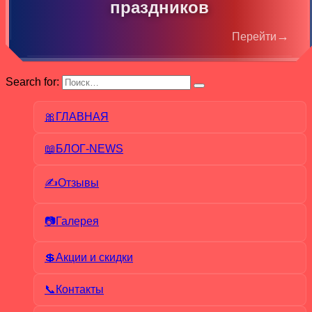
праздников
→
Перейти
Search for:
🎀ГЛАВНАЯ
📖БЛОГ-NEWS
✍Отзывы
📷Галерея
💲Акции и скидки
📞Контакты