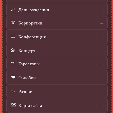
День рождения
→
🎉
Корпоратив
→
👔
📊
Конференция
→
Концерт
→
🎤
Гороскопы
→
♈
❤️
О любви
→
Разное
→
✨
🗺️
Карта сайта
→