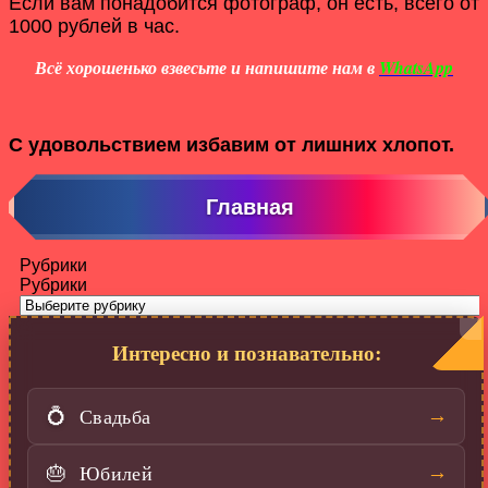
Если вам понадобится фотограф, он есть, всего от
1000 рублей в час.
Всё хорошенько взвесьте и напишите нам в
WhatsApp
С удовольствием избавим от лишних хлопот.
Главная
Рубрики
Рубрики
Интересно и познавательно:
Свадьба
→
💍
Юбилей
→
🎂