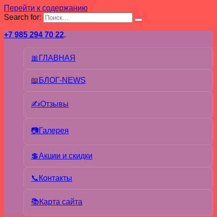
Перейти к содержанию
Search for:
+7 985 294 70 22
.
🎀ГЛАВНАЯ
📖БЛОГ-NEWS
✍Отзывы
📷Галерея
💲Акции и скидки
📞Контакты
📚Карта сайта