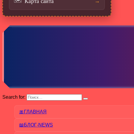
Карта сайта
🗺️
→
Search for:
🎀ГЛАВНАЯ
📖БЛОГ-NEWS