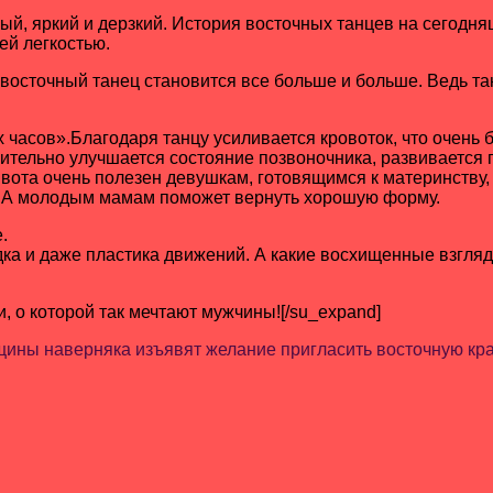
й, яркий и дерзкий. История восточных танцев на сегодня
ей легкостью.
осточный танец становится все больше и больше. Ведь тане
асов».Благодаря танцу усиливается кровоток, что очень б
ительно улучшается состояние позвоночника, развивается 
ота очень полезен девушкам, готовящимся к материнству, 
х.А молодым мамам поможет вернуть хорошую форму.
.
ка и даже пластика движений. А какие восхищенные взгляды
и, о которой так мечтают мужчины![/su_expand]
ны наверняка изъявят желание пригласить восточную крас