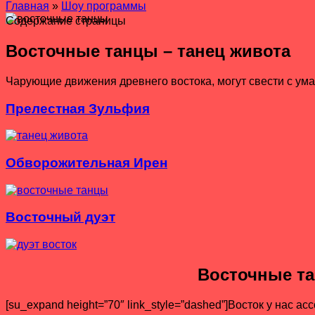
Главная
»
Шоу программы
Содержание страницы
Восточные танцы – танец живота
Чарующие движения древнего востока, могут свести с ума
Прелестная Зульфия
Обворожительная Ирен
Восточный дуэт
Восточные та
[su_expand height=”70″ link_style=”dashed”]Восток у нас