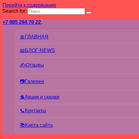
Перейти к содержанию
Search for:
+7 985 294 70 22
.
🎀ГЛАВНАЯ
📖БЛОГ-NEWS
✍Отзывы
📷Галерея
💲Акции и скидки
📞Контакты
📚Карта сайта