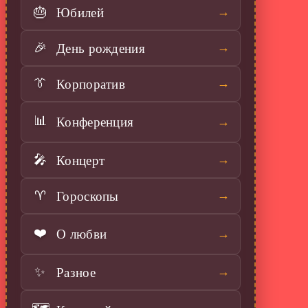
Юбилей
🎂
→
День рождения
🎉
→
Корпоратив
👔
→
Конференция
📊
→
Концерт
🎤
→
Гороскопы
♈
→
О любви
❤️
→
Разное
✨
→