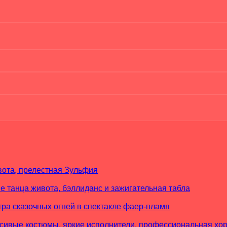
вота, прелестная Зульфия
 танца живота, бэллиданс и зажигательная табла
тра сказочных огней в спектакле фаер-пламя
расивые костюмы, яркие исполнители, профессиональная х