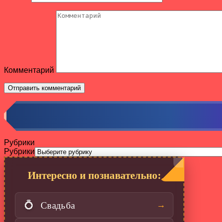
Комментарий
Рубрики
Рубрики
Интересно и познавательно:
Свадьба
💍
→