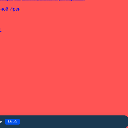
ьной Ирен
!
ie
Окей