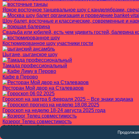
Яркое восточное танцевальное шоу с канделябрами, свеч
Шоу-балет, восточные и классические, современные и на
Свадьба или юбилей, есть чем удивить гостей, балерина ко
Костюмированное шоу участники гости
Цыгане, цыганское шоу
Тамада профессиональный
Кафе в Перово
Ресторан Мой двор на Сталеваров
Гороскоп на завтра 6 февраля 2025 – Все знаки зодиака
Гороскоп на неделю 18-24 августа 2025 года
Козерог Телец совместимость
© 2026 Виталий КалашниК
Продолжая 