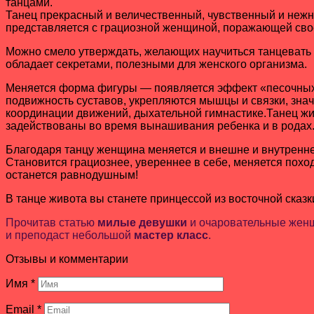
танцами.
Танец прекрасный и величественный, чувственный и нежны
представляется с грациозной женщиной, поражающей сво
Можно смело утверждать, желающих научиться танцевать в
обладает секретами, полезными для женского организма.
Меняется форма фигуры — появляется эффект «песочных ч
подвижность суставов, укрепляются мышцы и связки, знач
координации движений, дыхательной гимнастике.Танец жив
задействованы во время вынашивания ребенка и в рода
Благодаря танцу женщина меняется и внешне и внутренне
Становится грациознее, увереннее в себе, меняется поход
останется равнодушным!
В танце живота вы станете принцессой из восточной сказк
Прочитав статью
милые девушки
и очаровательные женщи
и преподаст небольшой
мастер класс
.
Отзывы и комментарии
Имя
*
Email
*