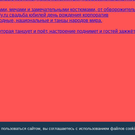
ами, мечами и замечательными костюмами, от обворожител
родные, национальные и танцы народов мира.
торая танцует и поёт, настроение поднимет и гостей зажжёт
пользоваться сайтом, вы соглашаетесь с использованием файлов cook