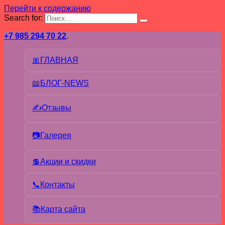
Перейти к содержанию
Search for:
+7 985 294 70 22
.
🎀ГЛАВНАЯ
📖БЛОГ-NEWS
✍Отзывы
📷Галерея
💲Акции и скидки
📞Контакты
📚Карта сайта