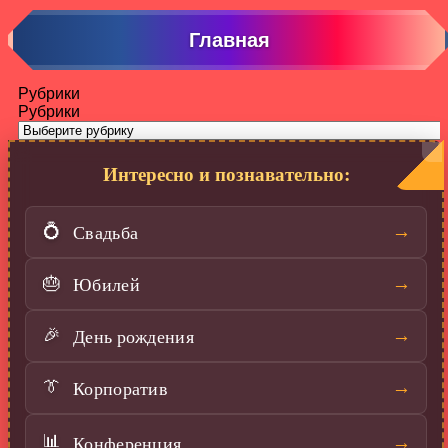
Главная
Рубрики
Рубрики
Интересно и познавательно:
Свадьба
→
💍
Юбилей
→
🎂
День рождения
→
🎉
Корпоратив
→
👔
📊
Конференция
→