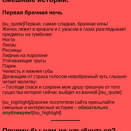
Первая брачная ночь
[su_quote]Первая, самая сладкая, брачная ночь!
Жених лежит в кровати и с ужасом в газах разглядывает
предметы на тумбочке:
Ногти
Линзы
Ресницы
Лифчик на поролоне
Утягивающие трусы
Парик
Челюсть и нижняя губа
Дрожащим от страха голосом новобрачный чуть слышно
читает молитву:
– Господи спаси и сохрани мою душу грешную от того
существа которое сейчас выйдет из ванной.[/su_quote]
[su_highlight]Дорогие посетители сайта присылайте
смешные и интересные истории –
обязательно
опубликуем!
[/su_highlight]
Почему бы нам не улыбнуться?