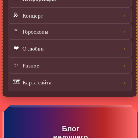
Концерт
→
🎤
Гороскопы
→
♈
❤️
О любви
→
Разное
→
✨
🗺️
Карта сайта
→
Блог
ведущего