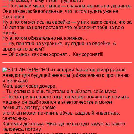
— Но мама, к чему такие трудности?
— Послушай меня, сынок — сначала женись на украинке.
Они такие любвеобильные, что потом гулять уже не
захочется.
Ну а потом женись на еврейке — у них такие связи, что за
10 лет так на ноги поставят, что обеспечит тебя на всю
жизнь.
Ну а потом обязательно на армянке…
— Ну, понятно на украинке, ну ладно на еврейке. А
армянка-то зачем?
— Ой сынок, как они хоронят… Как хоронят!!!
Анекдот для будущей невесты (обязательно к прочтению
и женихам)
Мать даёт совет дочери.
– Ты должна очень тщательно выбирать себе мужа
– Посмотри на своего отца: он может починить и помыть
машину, он разбирается в электричестве и может
починить люстру. Кроме
этого, он может починить обувь, садовый инвентарь,
сантехнику…
Запомни доченька “Никогда не выходи замуж за такого
человека, потому