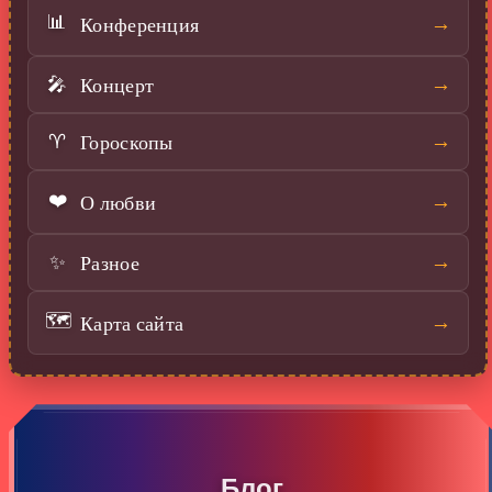
📊
Конференция
→
Концерт
→
🎤
Гороскопы
→
♈
❤️
О любви
→
Разное
→
✨
🗺️
Карта сайта
→
Блог