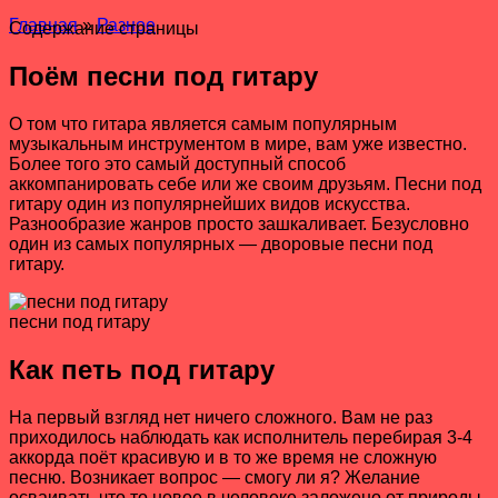
Главная
»
Разное
Содержание страницы
Поём песни под гитару
О том что гитара является самым популярным
музыкальным инструментом в мире, вам уже известно.
Более того это самый доступный способ
аккомпанировать себе или же своим друзьям. Песни под
гитару один из популярнейших видов искусства.
Разнообразие жанров просто зашкаливает. Безусловно
один из самых популярных — дворовые песни под
гитару.
песни под гитару
Как петь под гитару
На первый взгляд нет ничего сложного. Вам не раз
приходилось наблюдать как исполнитель перебирая 3-4
аккорда поёт красивую и в то же время не сложную
песню. Возникает вопрос — смогу ли я? Желание
осваивать что то новое в человеке заложено от природы.