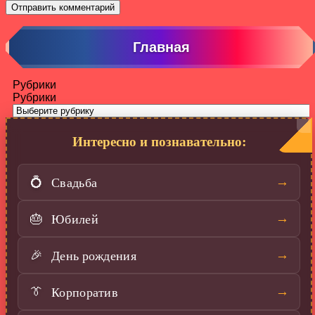
Главная
Рубрики
Рубрики
Интересно и познавательно:
Свадьба
→
💍
Юбилей
→
🎂
День рождения
→
🎉
Корпоратив
→
👔