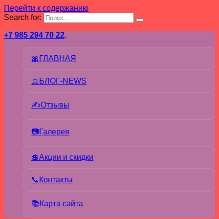
Перейти к содержанию
Search for:
+7 985 294 70 22
.
🎀ГЛАВНАЯ
📖БЛОГ-NEWS
✍Отзывы
📷Галерея
💲Акции и скидки
📞Контакты
📚Карта сайта