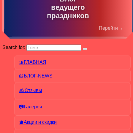
ведущего
праздников
→
Перейти
Search for:
🎀ГЛАВНАЯ
📖БЛОГ-NEWS
✍Отзывы
📷Галерея
💲Акции и скидки