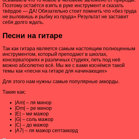
Поэтому остаётся взять в руке инструмент и сказать
твёрдое — ДА! Обязательно стоит помнить что «без труда
не выловишь и рыбку из пруда» Результат не заставит
себя долго ждать.
Песни на гитаре
Так как гитара является самым настоящим полноценным
инструментом, который преподают в школах,
консерваториях и различных студиях, петь под неё
можно абсолютно всё. Мы же с вами коснёмся такой
темы как «песни на гитаре для начинающих»
Для этого нам нужны самые популярные аккорды.
Такие как;
|Am| – ля минор
|Dm| – ре минор
|E| – ми мажор
|G| – соль мажор
|C| – до мажор
|A7| – ля мажор септаккорд